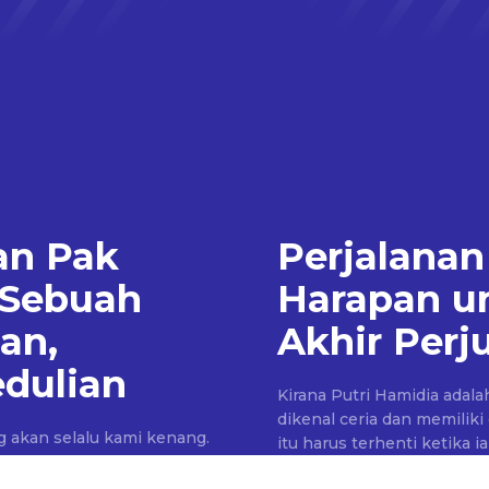
an Pak
Perjalanan
 Sebuah
Harapan u
an,
Akhir Per
dulian
Kirana Putri Hamidia adal
dikenal ceria dan memiliki
g akan selalu kami kenang.
itu harus terhenti ketika 
sofaring, tim yayasan
kaki (Malignant Neoplasm 
engobatan yang beliau