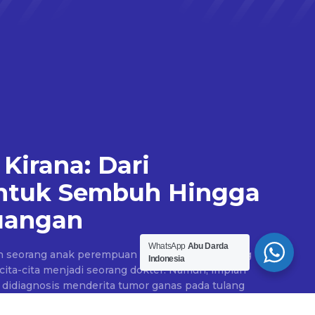
 Kirana: Dari
ntuk Sembuh Hingga
juangan
WhatsApp
Abu Darda
ah seorang anak perempuan berusia 13 tahun yang
Indonesia
 cita-cita menjadi seorang dokter. Namun, impian
ia didiagnosis menderita tumor ganas pada tulang
of Short Bones of Lower Limb). Awalnya, Kirana