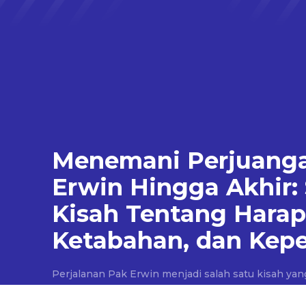
Menemani Perjuang
Erwin Hingga Akhir:
Kisah Tentang Harap
Ketabahan, dan Kepe
Perjalanan Pak Erwin menjadi salah satu kisah yan
Sejak pertama kali didiagnosis menderita kanker na
berkomitmen untuk mendampingi setiap proses p