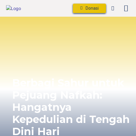
Donasi
Sekarang
Berbagi Sahur untuk
Pejuang Nafkah:
Hangatnya
Kepedulian di Tengah
Dini Hari