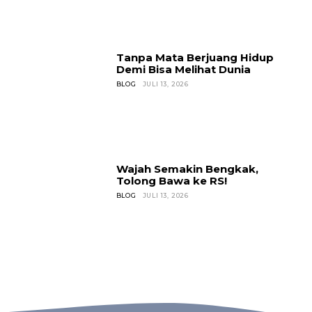
out!
Sing up for our newsletter
Tanpa Mata Berjuang Hidup
to stay in the loop.
Demi Bisa Melihat Dunia
BLOG
JULI 13, 2026
SUBSCRIBE
Wajah Semakin Bengkak,
Tolong Bawa ke RS!
BLOG
JULI 13, 2026