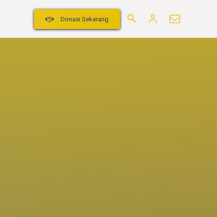
log
More
Donasi Sekarang