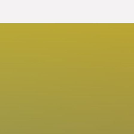
il
Legal
Kemitraan
Cabang
B