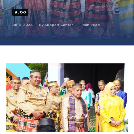
BLOG
Juli 5, 2024
1
min. read
By
Support Center