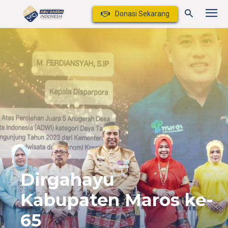
Donasi Sekarang
Dirgahayu
Kabupaten Maros ke-
65