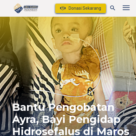
Donasi Sekarang
Bantu Pengobatan
Ayra, Bayi Pengidap
Hidrosefalus di Maros