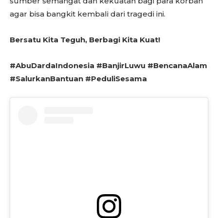
sumber semangat dan kekuatan bagi para korban
agar bisa bangkit kembali dari tragedi ini.
Bersatu Kita Teguh, Berbagi Kita Kuat!
#AbuDardaIndonesia #BanjirLuwu #BencanaAlam
#SalurkanBantuan #PeduliSesama