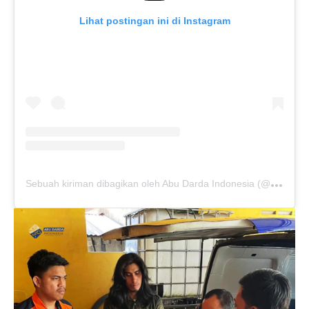
Lihat postingan ini di Instagram
S
ebuah kiriman dibagikan oleh Abu Darda Indonesia (@abudarda_indonesia)